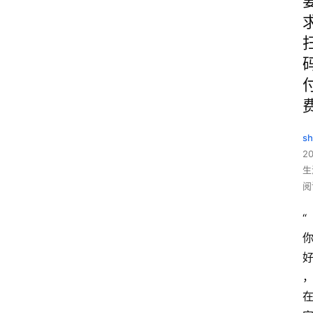
sh
20
生
阅
“