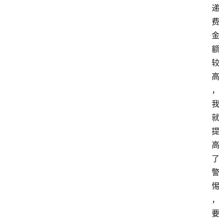
旅
游
攻
略
行
业
交
流