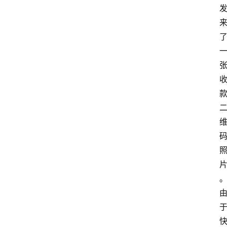
费
指
南
数
码
科
技
美
食
登录
注册
推
荐
教
育
资
讯