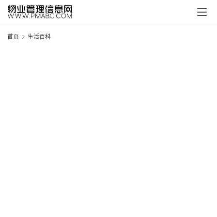
首页
生活百科
新
疆
吐
鲁
克
精
酿
啤
酒
采
购
请
点
击
登
录
→
→