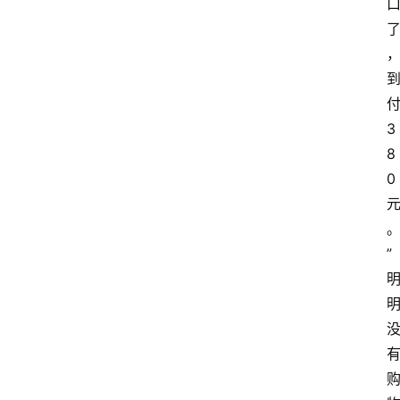
3
8
0
”