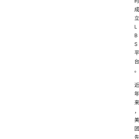
L
B
S