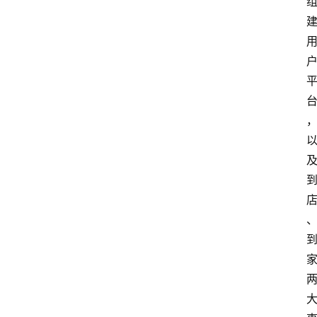
费
指
南
数
码
科
技
美
食
登录
注册
推
荐
教
育
资
讯