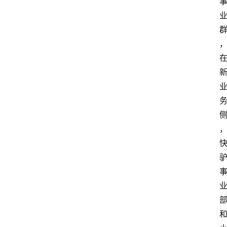
旅
游
攻
略
行
业
交
流