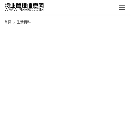
首页
生活百科
新
疆
吐
鲁
克
精
酿
啤
酒
采
购
请
点
击
登
录
→
→