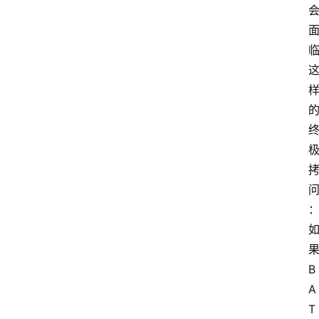
B
A
T