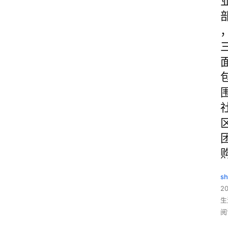
sh
20
生
阅