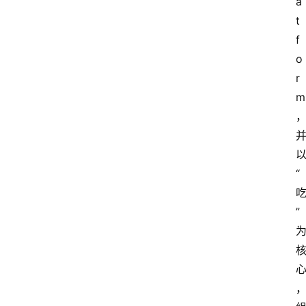
a
t
f
o
r
m
首
“
页
”
生
活
百
科
消