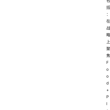
F
o
o
d
+
P
l