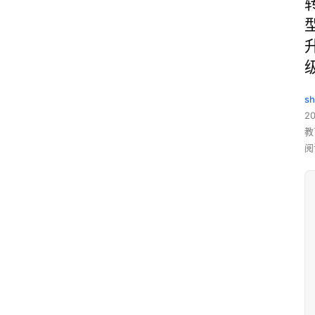
sh
20
教
阅