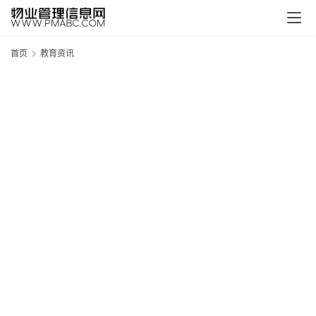
首页
教育资讯
新
疆
吐
鲁
克
精
酿
啤
酒
采
购
请
点
击
登
录
→
→