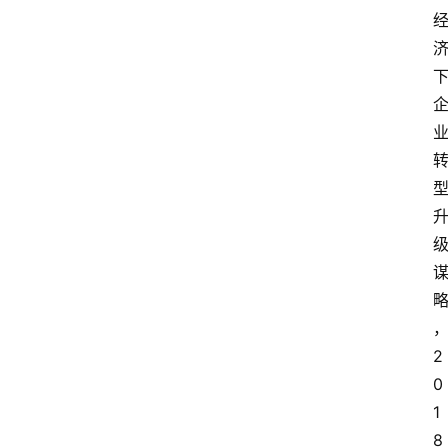
消
费
指
南
数
码
科
技
美
食
登录
注册
推
荐
2
0
教
育
1
资
8