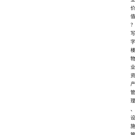
消
费
指
南
数
码
科
技
美
食
登录
注册
推
荐
教
育