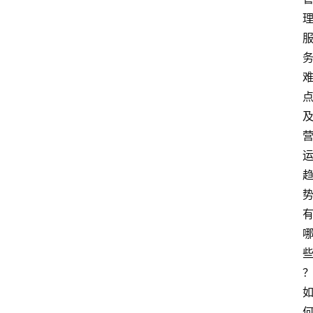
资
讯
旅
游
攻
略
行
业
交
流