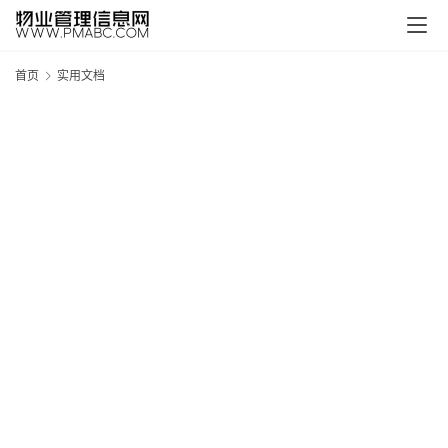
首页
实用文档
新
疆
吐
鲁
克
精
酿
啤
酒
采
购
请
点
击
登
录
→
→