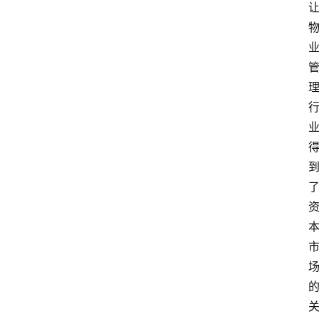
教
育
资
讯
旅
游
攻
略
行
业
交
流