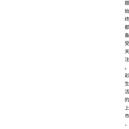
百
科
消
费
指
南
数
码
科
技
美
食
登录
注册
推
荐