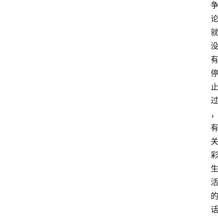
首
页
生
活