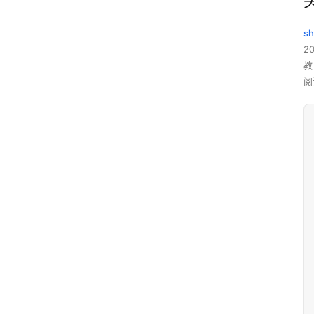
sh
20
教
阅