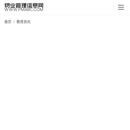
首页
教育资讯
新
疆
吐
鲁
克
精
酿
啤
酒
采
购
请
点
击
登
录
→
→