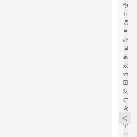
物
业
项
目
经
理
高
效
绩
团
队
建
设
的
学
习