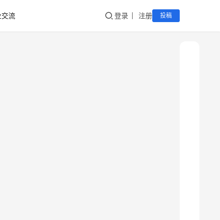
业交流
登录
注册
投稿
新
疆
吐
鲁
克
精
酿
啤
酒
采
购
请
点
击
登
录