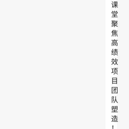
课
堂
聚
焦
高
绩
效
项
目
团
队
塑
造
！