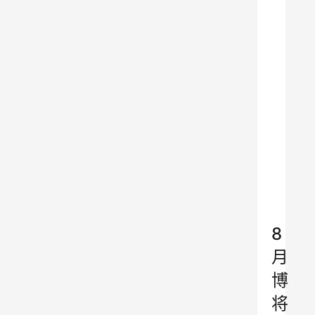
→
→
→
→
→
吐
鲁
克
啤
酒
京
东
旗
舰
店
8
月
博
将