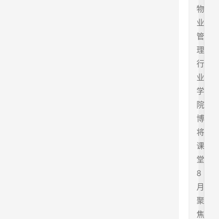
物
业
管
理
行
业
学
院
博
将
课
堂
8
月
聚
焦