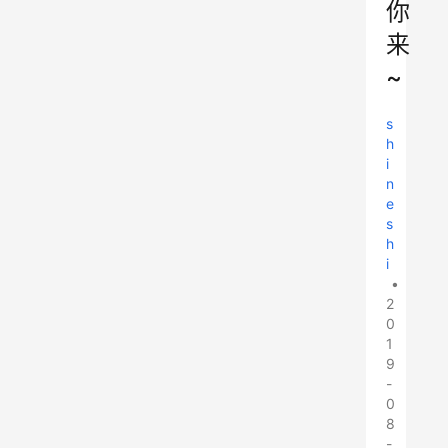
你
来
~
s
h
i
n
e
s
h
i
•
2
0
1
9
-
0
8
-