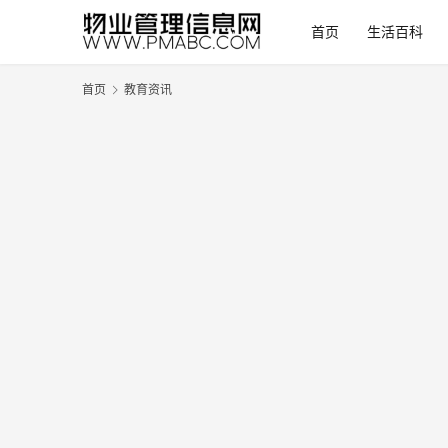
首页
生活百科
首页
教育资讯