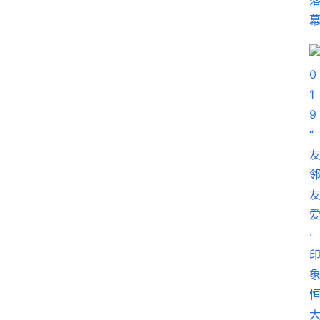
教
育
资
讯
旅
游
攻
略
行
业
交
流