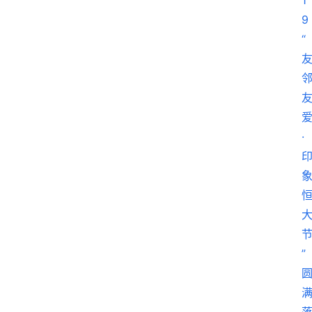
科
消
费
指
南
数
码
科
技
美
食
登录
注册
推
荐