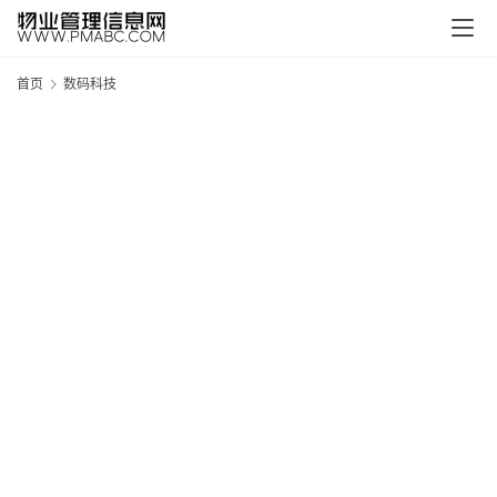
首页
数码科技
新
疆
吐
鲁
克
精
酿
啤
酒
采
购
请
点
击
登
录
→
→