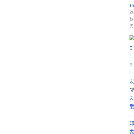
sh
20
数
阅