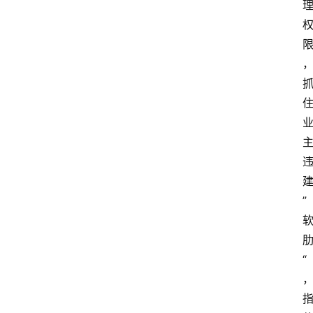
建
” 
肋
“