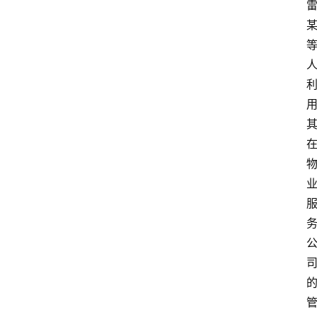
教
育
资
讯
旅
游
攻
略
行
业
交
流