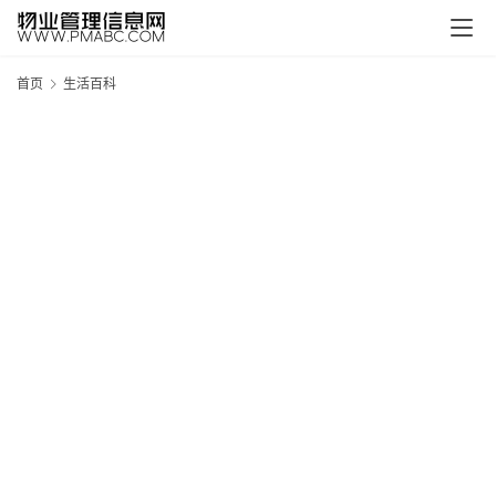
首页
生活百科
新
疆
吐
鲁
克
精
酿
啤
酒
采
购
请
点
击
登
录
→
→