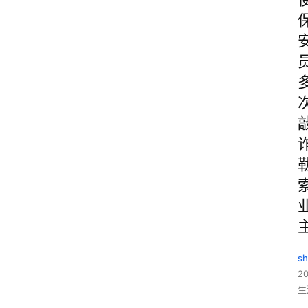
sh
20
生