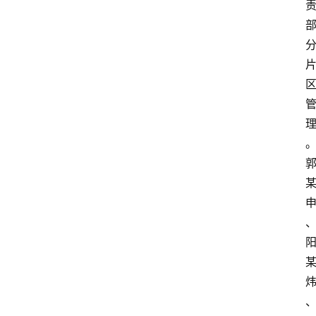
科
消
费
指
南
数
码
科
技
美
食
登录
注册
推
荐