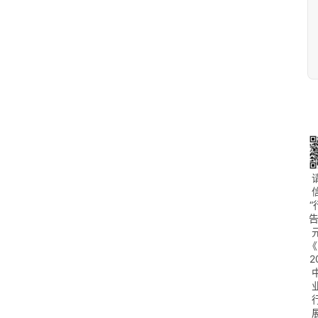
首
页
“
告
生
《
活
2
百
科