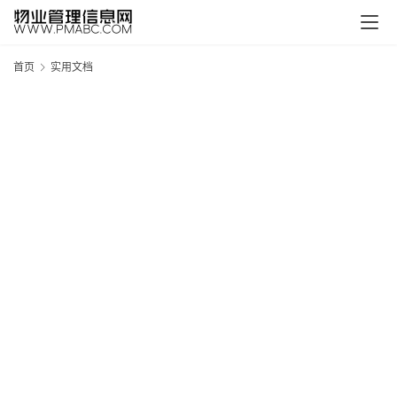
首页
实用文档
新
疆
吐
鲁
克
精
酿
啤
酒
采
购
请
点
击
登
录
→
→