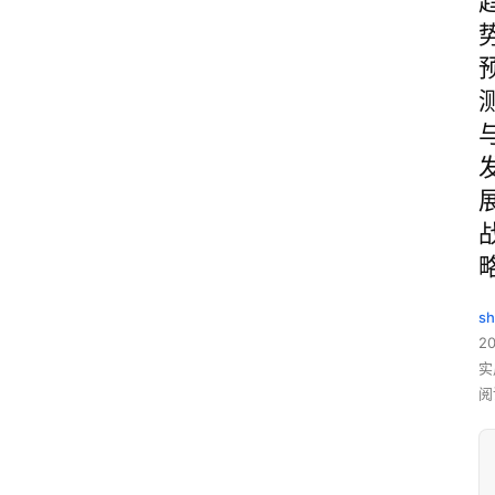
sh
20
实
阅