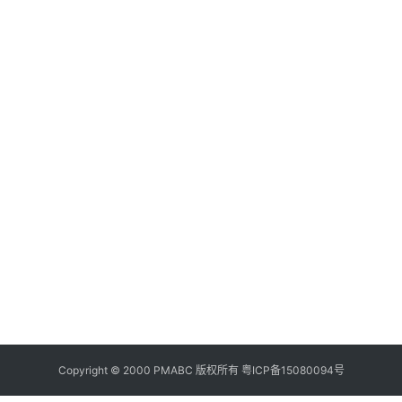
20
11
实
文
24
20
11
实
档
Copyright © 2000 PMABC 版权所有
粤ICP备15080094号