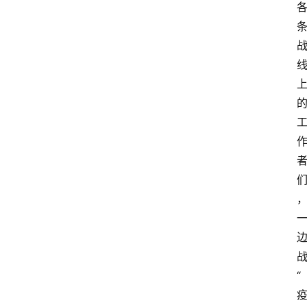
百
科
消
费
指
南
数
码
科
技
美
食
登录
注册
推
“
荐