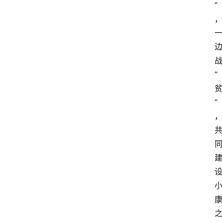
”
教
育
资
讯
旅
“
游
攻
”
略
行
业
交
流