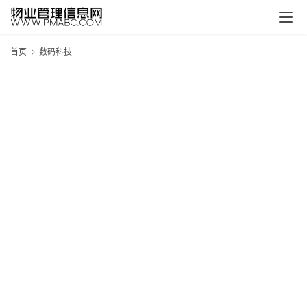
首页
数码科技
新
疆
吐
鲁
克
精
酿
啤
酒
采
购
请
点
击
登
录
→
→