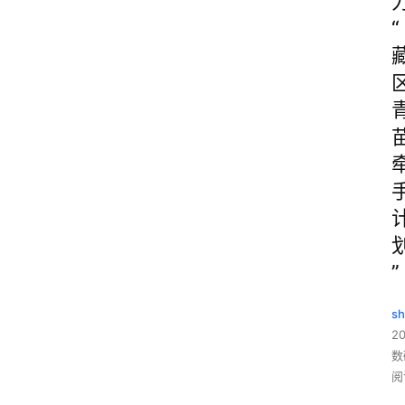
“
”
sh
20
数
阅