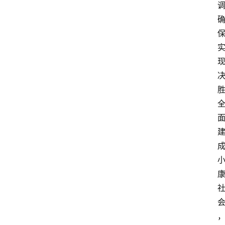
首
页
生
活