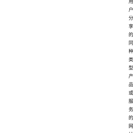
育
资
讯
旅
游
攻
略
行
业
交
流