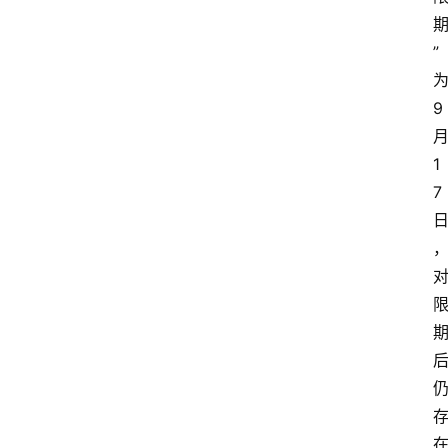
”
9
1
7