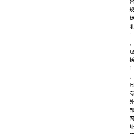
”
1
首
页
生
活
百
科