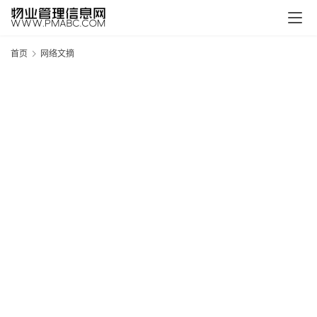
首页
网络文摘
新
疆
吐
鲁
克
精
酿
啤
酒
采
购
请
点
击
登
录
→
→