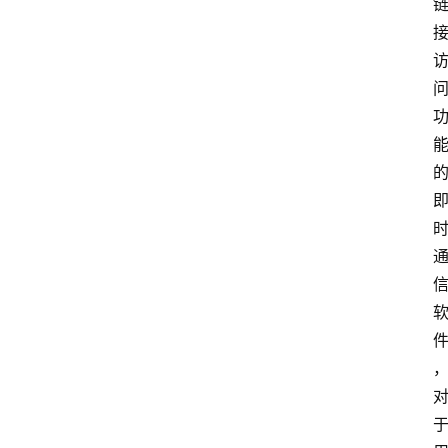
消
费
指
南
数
码
科
技
美
食
登录
注册
推
荐
教