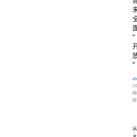
“
”
sh
20
网
阅