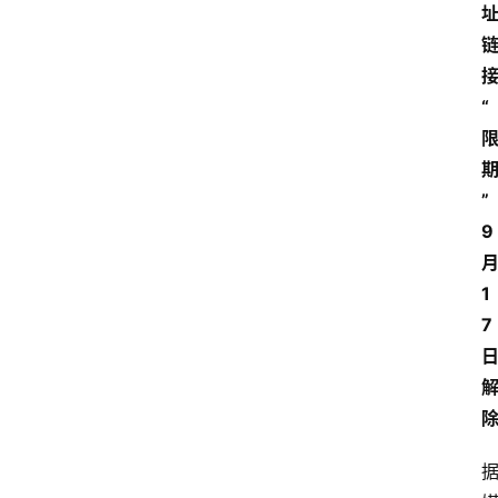
“
”
9
1
7