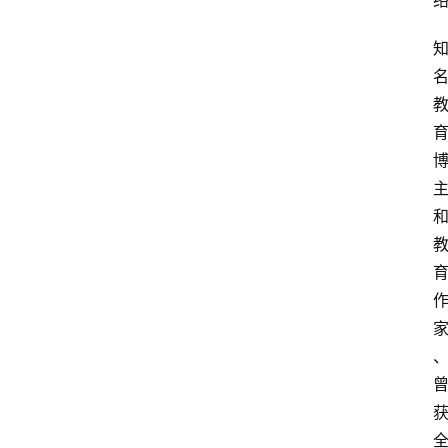
首
页
生
活