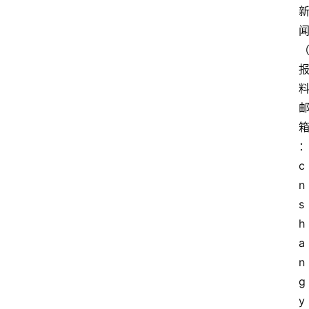
c
n
s
h
a
n
g
y