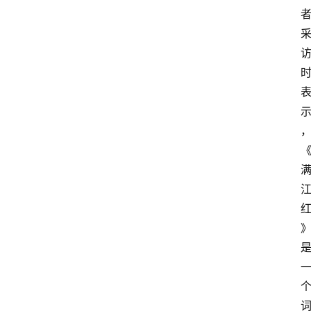
教
育
资
讯
旅
游
攻
略
行
业
交
流