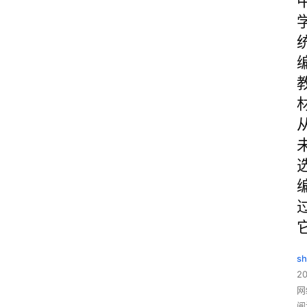
sh
20
网
阅