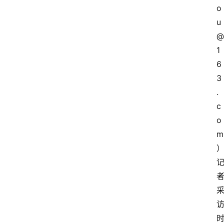
o
u
@
1
6
3
.
c
o
m