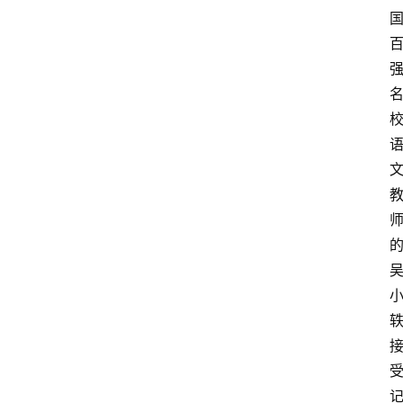
百
科
消
费
指
南
数
码
科
技
美
食
登录
注册
推
荐