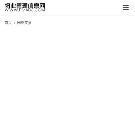
首页
网络文摘
新
疆
吐
鲁
克
精
酿
啤
酒
采
购
请
点
击
登
录
→
→