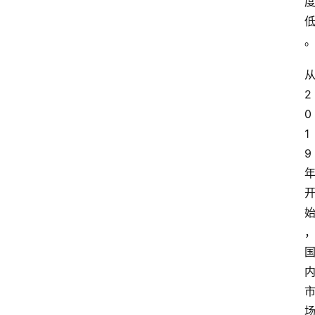
从
2
0
1
9 
首
页
生
活
百
科