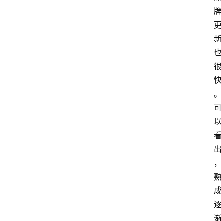
育
资
讯
旅
游
攻
略
行
业
交
流