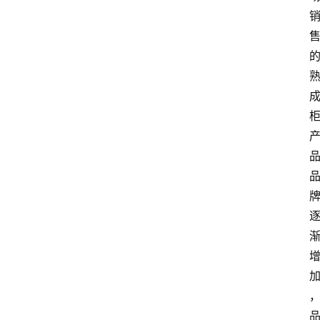
消
费
指
南
数
码
科
技
美
食
登录
注册
推
荐
教