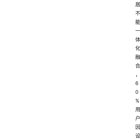
6
0
%