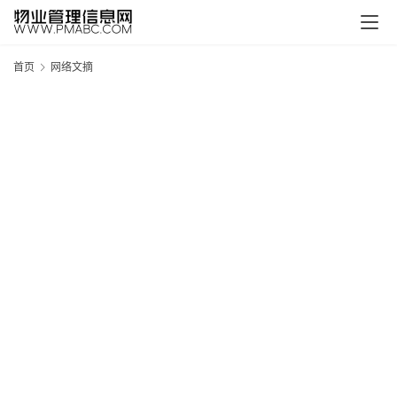
首页
网络文摘
新
疆
吐
鲁
克
精
酿
啤
酒
采
购
请
点
击
登
录
→
→