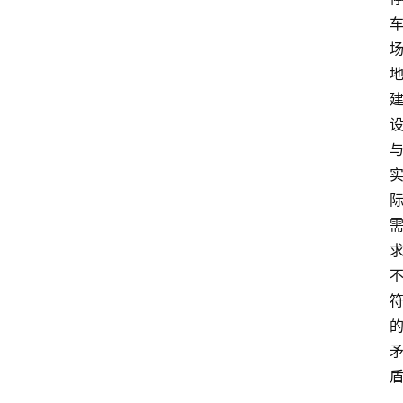
首
页
生