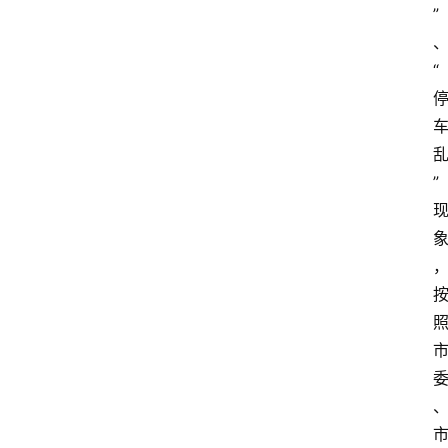
”
“
”