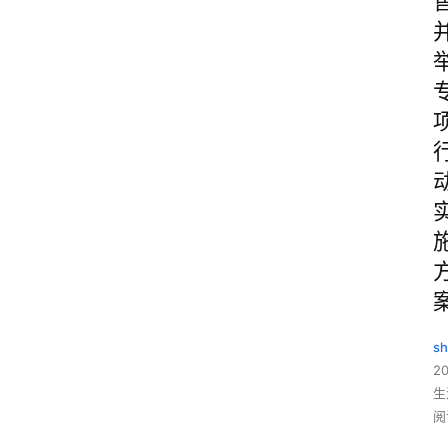
sh
20
生
阅