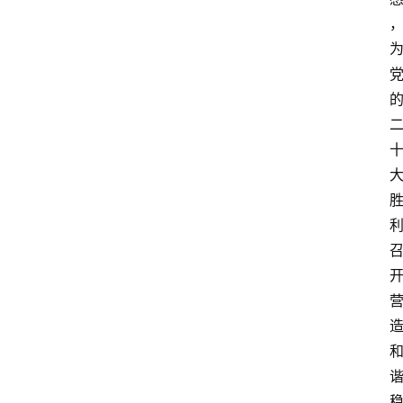
教
育
资
讯
旅
游
攻
略
行
业
交
流