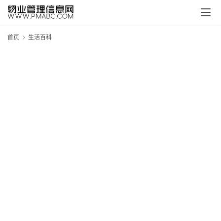
首页
生活百科
新
疆
吐
鲁
克
精
酿
啤
酒
采
购
请
点
击
登
录
→
→