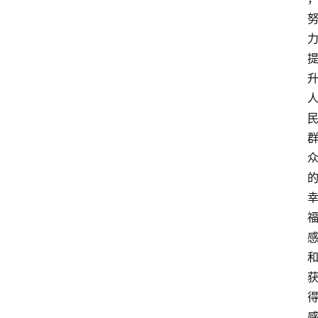
活
百
科
消
费
指
南
数
码
科
技
美
食
登录
注册
推
荐