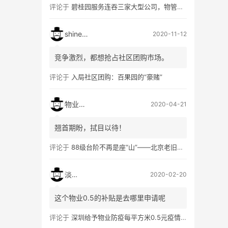
评论于
碧桂园服务连吞三家大型公司，物管行业跑出首个巨无霸
shineshi
2020-11-12
竞争激烈，都想抢占社区团购市场。
评论于
入局社区团购：百果园的“豪赌”
物业软件
2020-04-21
翘首期盼，拭目以待！
评论于
88级台阶不再是座“山”——北京老旧小区加装电梯调查
淡然
2020-02-20
这个物业0.5的补贴是去哪里申请呢
评论于
深圳给予物业防疫每平方米0.5元疫情防控补助