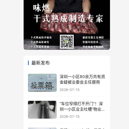
最新发布
深圳一小区80余万共有资
金疑被业委会主任挪用
2026-07-15
“车位窄得打不开门”！深
圳一小区业主吐槽“物业着
急收停车费”！
2026-07-15