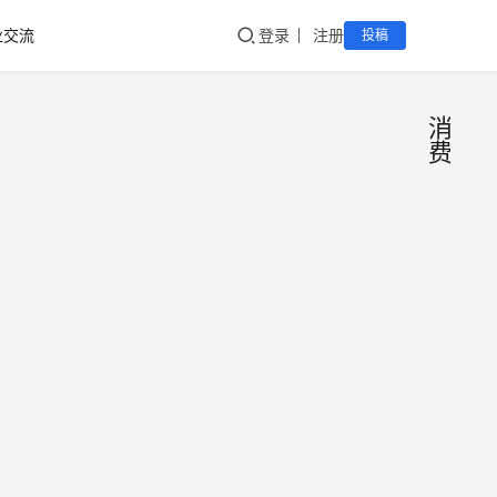
业交流
登录
注册
投稿
消
费
尼尔
生
活
森：
百
科
国的
随着
酒市
台、
粮液
从渠
降价
驱动
shinesh
2017-
未来
型为
04-18
端白
0
费驱
价格
4
进入
5.2K