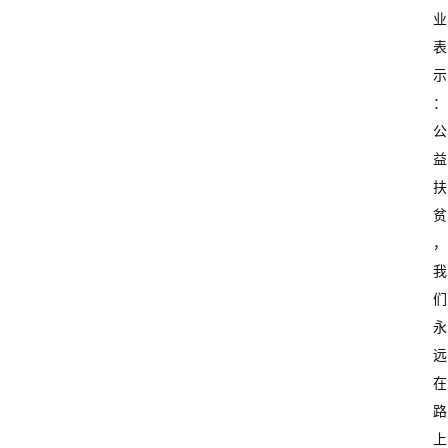
业
表
示
：
公
益
扶
贫
，
我
们
永
远
在
路
上