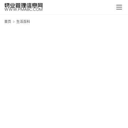
首页
生活百科
新
疆
吐
鲁
克
精
酿
啤
酒
采
购
请
点
击
登
录
→
→