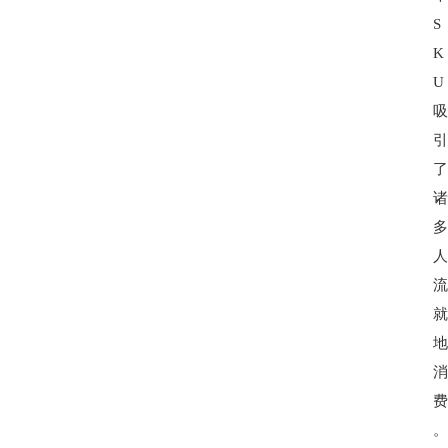
S
K
U