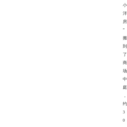
”
3
0