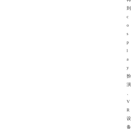
c
o
s
p
l
a
y
V
R