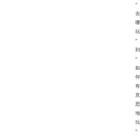
“
”
“
”