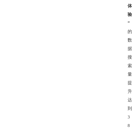
”
3
8