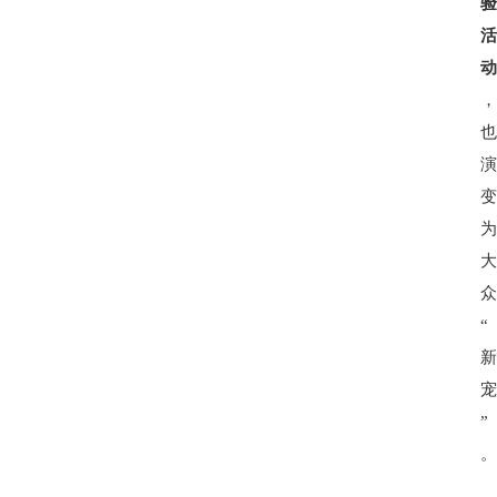
资
讯
旅
游
攻
略
行
业
交
流
“
”