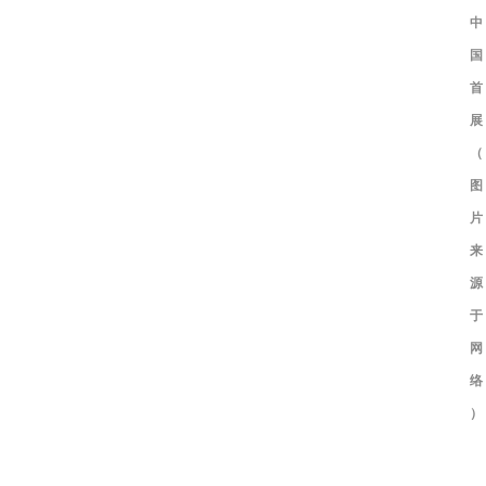
中
国
首
展
（
图
片
来
源
于
网
络
）