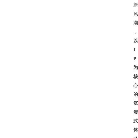
消
费
指
南
数
I
码
P
科
技
美
食
登录
注册
推
荐
教
育