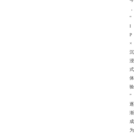
“
I
P
×
首
页
”
生
活
百
科