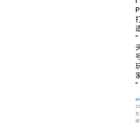
I
P
“
”
sh
20
生
阅