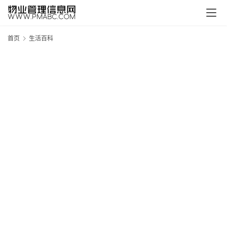
首页
生活百科
新
疆
吐
鲁
克
精
酿
啤
酒
采
购
请
点
击
登
录
→
→