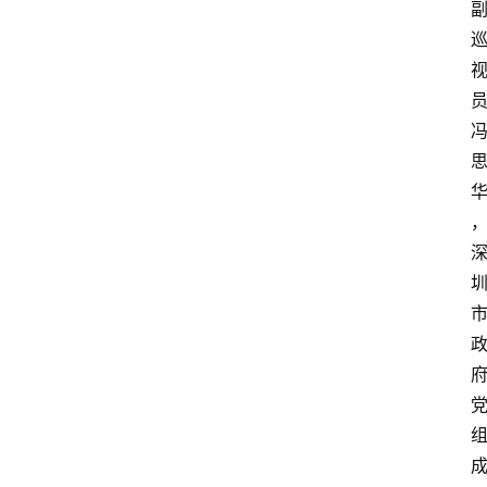
活
百
科
消
费
指
南
数
码
科
技
美
食
登录
注册
推
荐