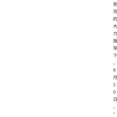
9
2
0
“