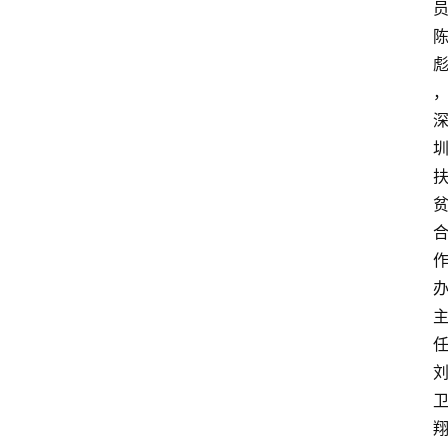
教
育
资
讯
旅
游
攻
略
行
业
交
流
翔