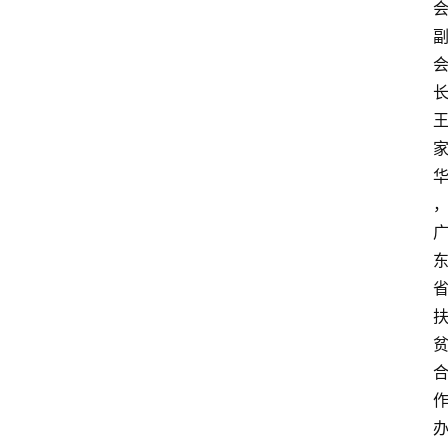
首
页
生