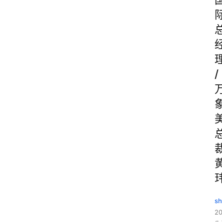
/
sh
20