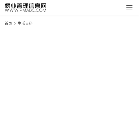
首页
生活百科
新
疆
吐
鲁
克
精
酿
啤
酒
采
购
请
点
击
登
录
→
→