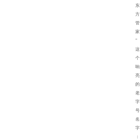
”
首
页