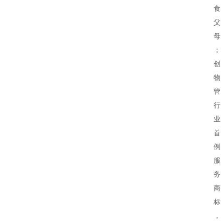
食
登录
注册
推
荐
教
育
资
讯
旅
游
攻
略
行
业
交
流