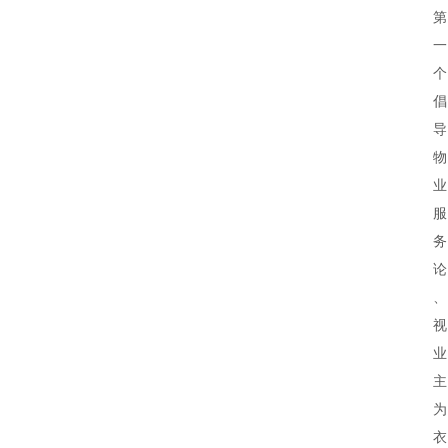
生
活
百
科
消
费
指
南
数
码
科
技
美