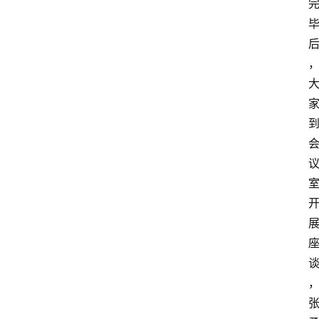
消
费
指
南
数
码
科
技
美
食
登录
注册
推
荐
教