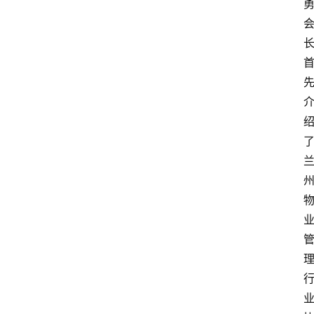
育
资
讯
旅
游
攻
略
行
业
交
流