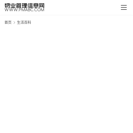
首页
生活百科
新
疆
吐
鲁
克
精
酿
啤
酒
采
购
请
点
击
登
录
→
→