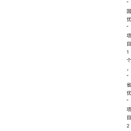
“
”
1
“
”
2