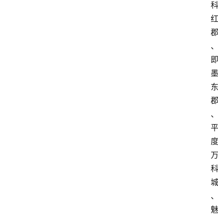
消
费
指
南
数
码
科
技
美
食
登录
注册
推
荐
教
育