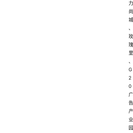
资
讯
旅
游
攻
略
行
业
G
交
2
流
0