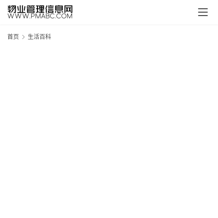
首页
生活百科
新
疆
吐
鲁
克
精
酿
啤
酒
采
购
请
点
击
登
录
→
→