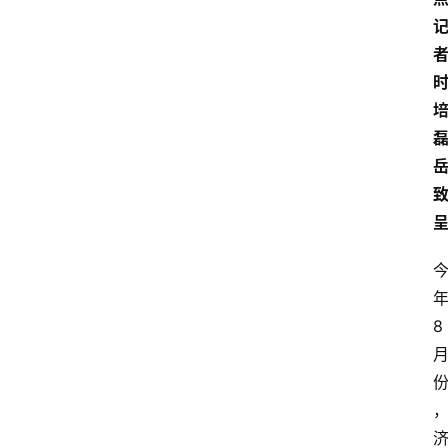
者
磊
8