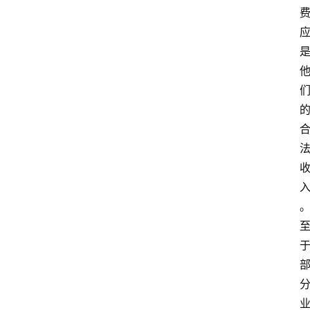
百
科
消
费
指
南
数
码
科
技
美
食
登录
注册
推
荐