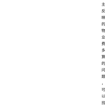
教
育
资
讯
旅
游
攻
略
行
业
交
流