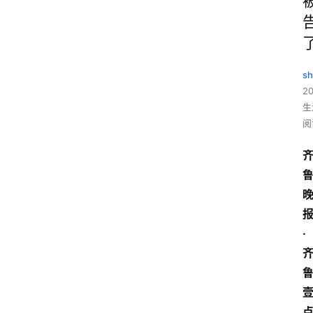
sh
20
生
阅
·