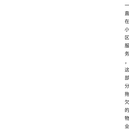
首
页
生
活