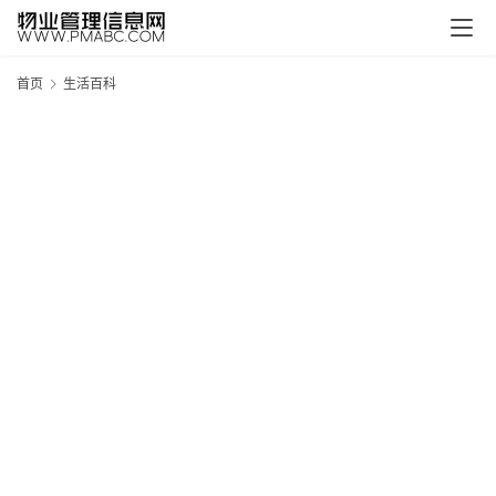
首页
生活百科
新
疆
吐
鲁
克
精
酿
啤
酒
采
购
请
点
击
登
录
→
→