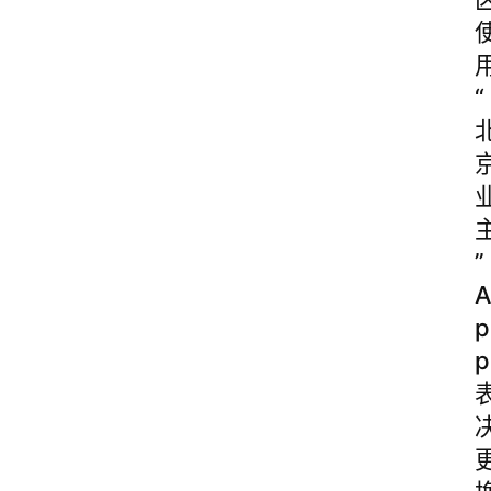
“
”
A
p
p