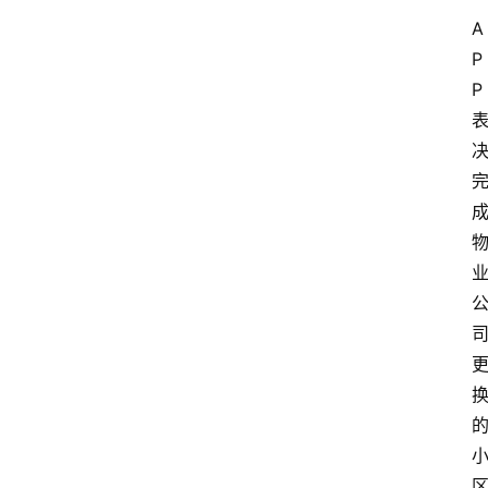
A
消
P
费
P
指
南
数
码
科
技
美
食
登录
注册
推
荐
教
育