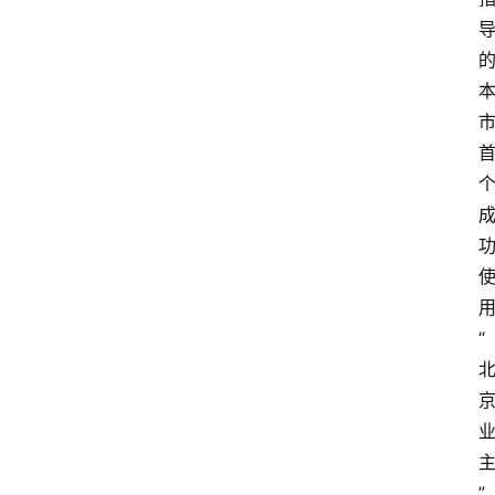
首
页
“
生
活
百
科
”