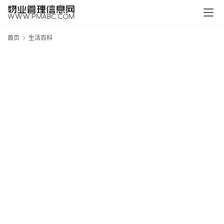
首页
生活百科
新
疆
吐
鲁
克
精
酿
啤
酒
采
购
请
点
击
登
录
→
→