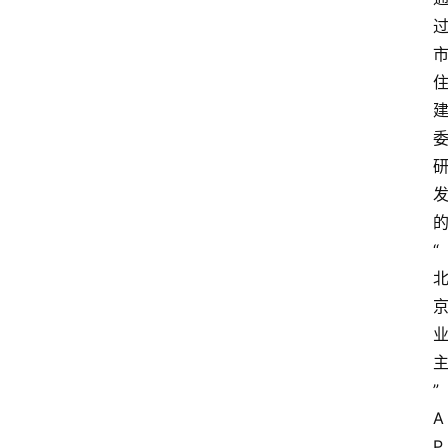
“
”
A
P