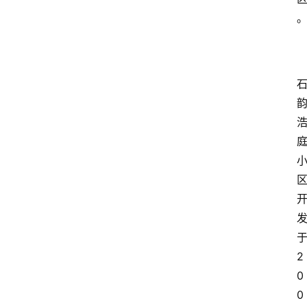
资
讯
旅
游
攻
略
行
业
交
流
2
0
0