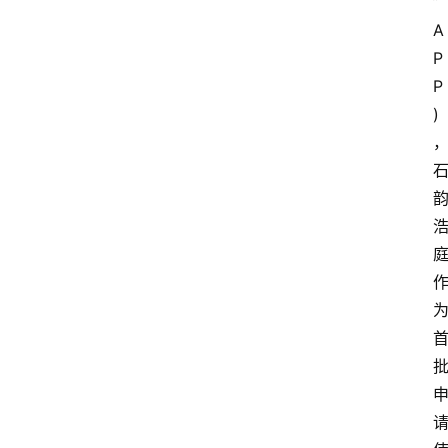
”
A
P
P
)