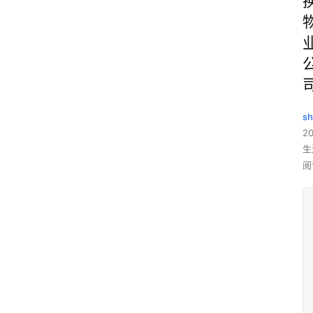
sh
20
生
阅