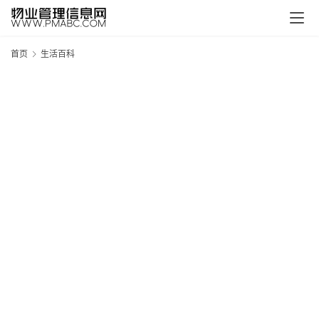
首页
生活百科
新
疆
吐
鲁
克
精
酿
啤
酒
采
购
请
点
击
登
录
→
→