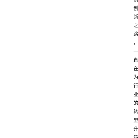
育
资
讯
旅
游
攻
略
行
业
交
流