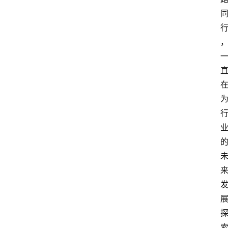
消
费
指
南
数
码
科
技
美
食
登录
注册
推
荐
教