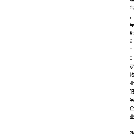
6
0
0
首
页
生
活
百
科