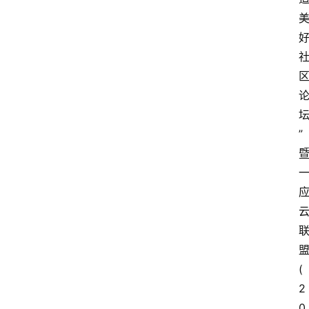
”
(
2
0