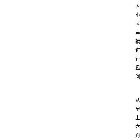
消
费
指
南
数
码
科
技
美
食
登录
注册
推
荐
教