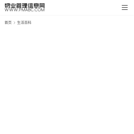
首页
生活百科
新
疆
吐
鲁
克
精
酿
啤
酒
采
购
请
点
击
登
录
→
→