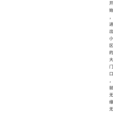
育
资
讯
旅
游
攻
略
行
业
交
流