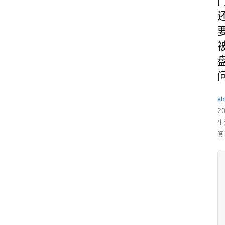
sh
20
生
阅