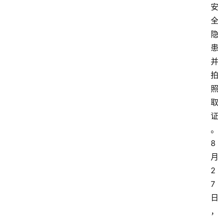
百
科
消
费
指
南
数
码
科
8
技
2
美
7
食
登录
注册
推
荐