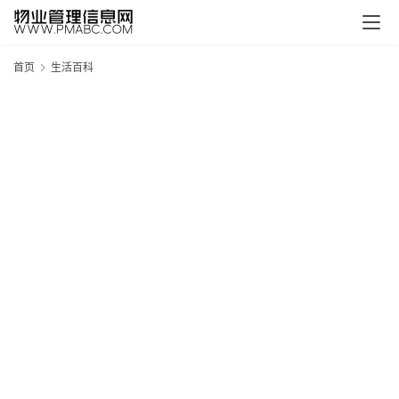
首页
生活百科
新
疆
吐
鲁
克
精
酿
啤
酒
采
购
请
点
击
登
录
→
→