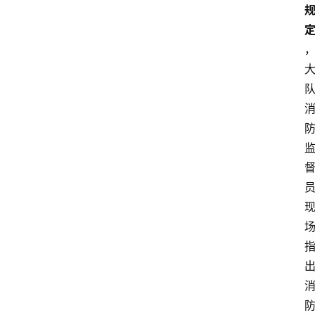
首
页
生
活