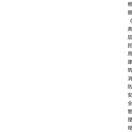
教
育
资
讯
旅
游
攻
略
行
业
交
流