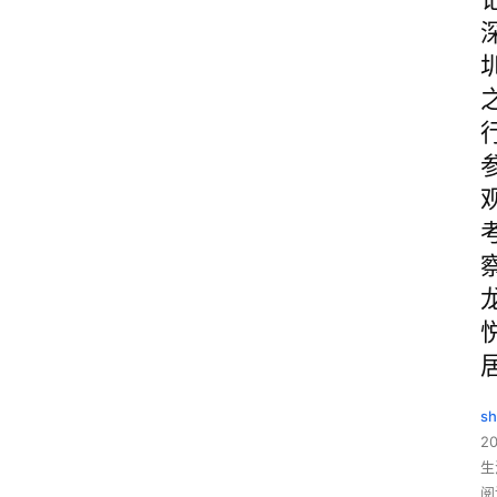
sh
20
生
阅