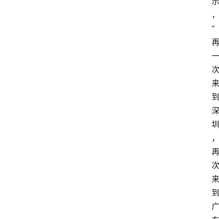
消
费
“
指
南
数
码
科
技
美
食
登录
注册
推
荐
教
育