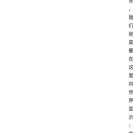
资
讯
旅
游
攻
略
行
业
交
流