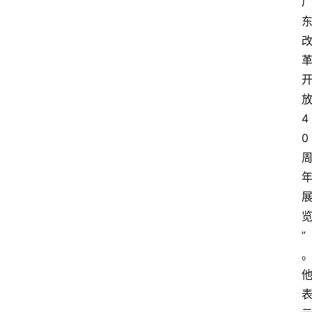
4
0
首
页
”
生
活
百
科