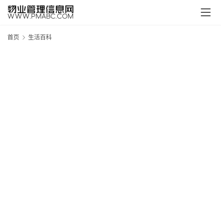
首页
生活百科
新
疆
吐
鲁
克
精
酿
啤
酒
采
购
请
点
击
登
录
→
→