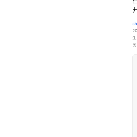
sh
20
生
阅