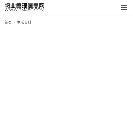
首页
生活百科
新
疆
吐
鲁
克
精
酿
啤
酒
采
购
请
点
击
登
录
→
→