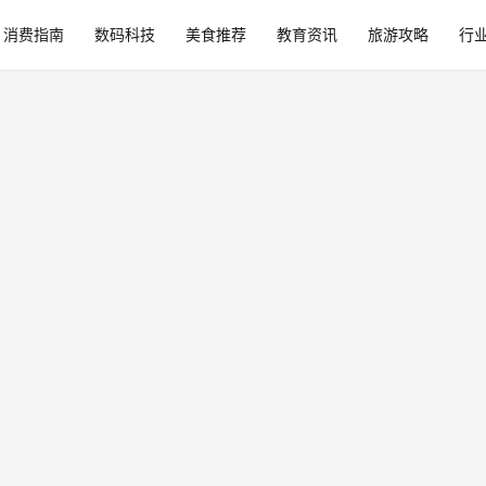
消费指南
数码科技
美食推荐
教育资讯
旅游攻略
行