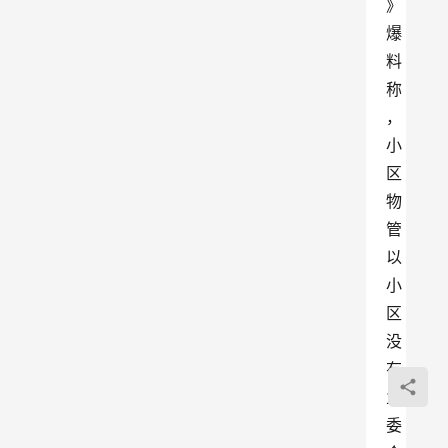
》
爆
料
称
，
小
区
物
管
以
小
区
没
有
业
委