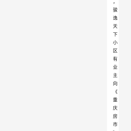
，
骏
逸
天
下
小
区
有
业
主
向
《
重
庆
房
市