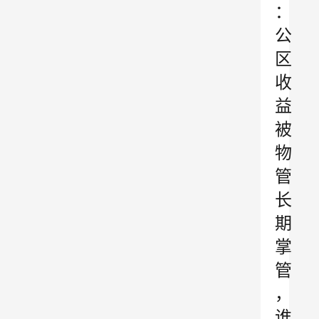
：
公
区
收
益
被
物
管
长
期
掌
管
，
谁