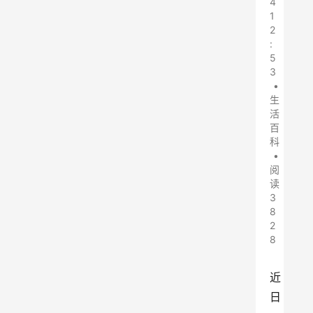
4
1
2
:
5
3
•
生
活
百
科
•
阅
读
3
8
2
8
近
日