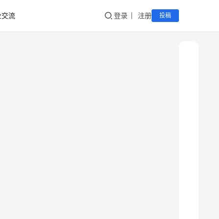
业交流
登录
注册
投稿
新
疆
吐
鲁
克
精
酿
啤
酒
采
购
请
点
击
登
录