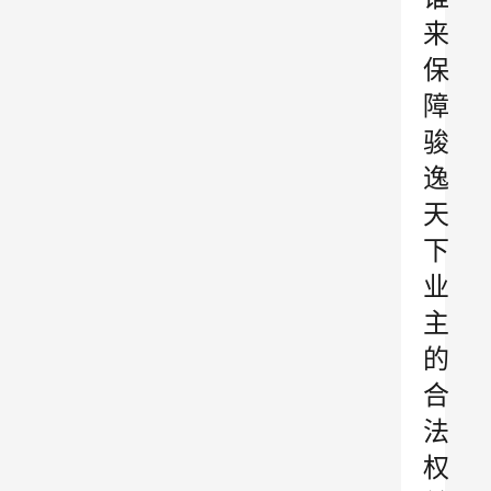
来
保
障
骏
逸
天
下
业
主
的
合
法
权