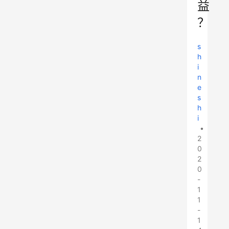
益
？
s
h
i
n
e
s
h
i
•
2
0
2
0
-
1
1
-
1