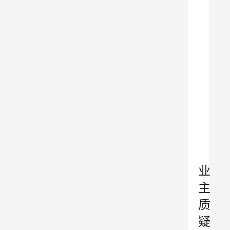
→
→
→
→
→
吐
鲁
克
啤
酒
京
东
旗
舰
店
业
主
质
疑