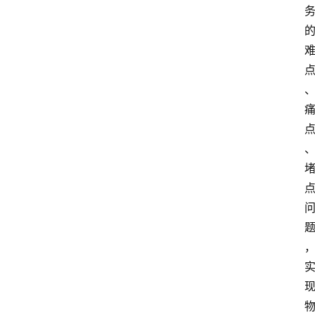
活
百
科
消
费
指
南
数
码
科
技
美
食
登录
注册
推
荐