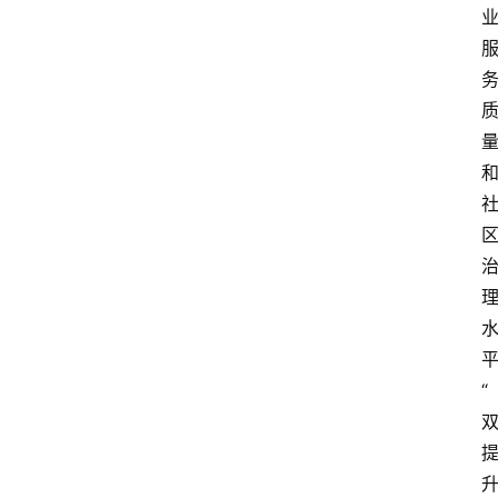
教
育
资
讯
旅
游
攻
略
行
业
交
“
流