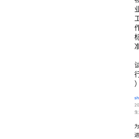
sh
20
生