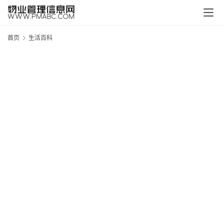
首页
生活百科
新
疆
吐
鲁
克
精
酿
啤
酒
采
购
请
点
击
登
录
→
→