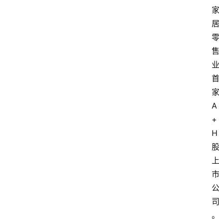
A
+
H