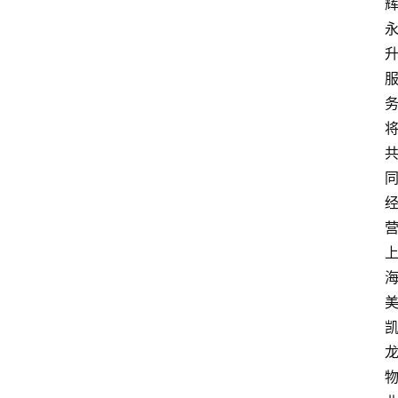
消
费
指
南
数
码
科
技
美
食
登录
注册
推
荐
教
育