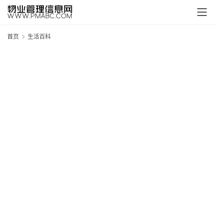
首页
生活百科
新
疆
吐
鲁
克
精
酿
啤
酒
采
购
请
点
击
登
录
→
→