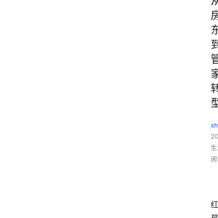
sh
20
生
阅