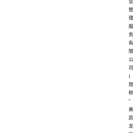
资
讯
旅
游
攻
略
行
业
(
交
流
“