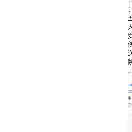
sh
20
生
阅