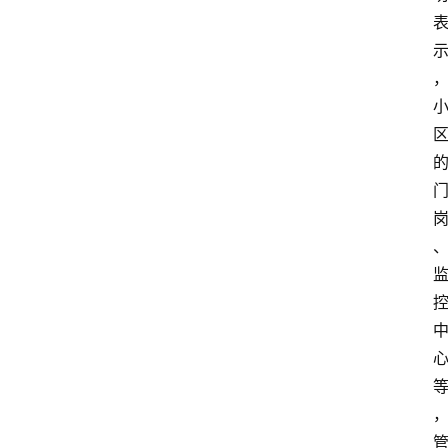
消
费
指
南
数
码
科
技
美
食
登录
注册
推
荐
教