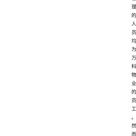
育
资
讯
旅
游
攻
略
行
业
交
流