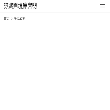
首页
生活百科
新
疆
吐
鲁
克
精
酿
啤
酒
采
购
请
点
击
登
录
→
→