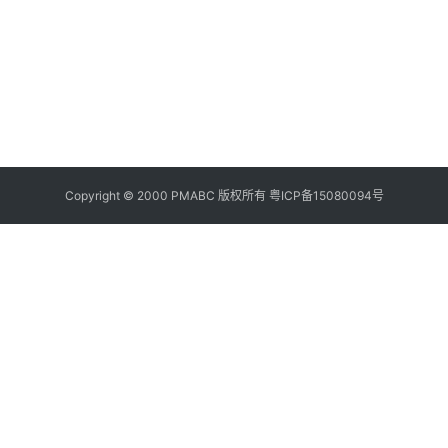
07
25
消
指
20
12
01
消
南
Copyright © 2000 PMABC 版权所有
粤ICP备15080094号