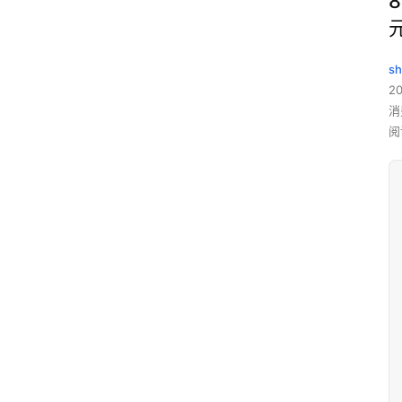
8
sh
20
消
阅