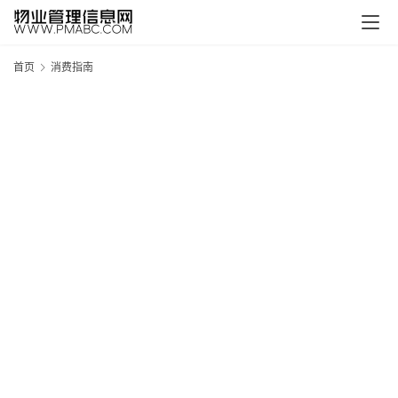
首页
消费指南
新
疆
吐
鲁
克
精
酿
啤
酒
采
购
请
点
击
登
录
→
→