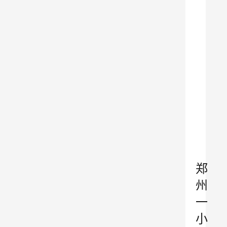
→
→
→
→
→
吐
鲁
克
啤
酒
京
东
旗
舰
店
郑
州
一
小