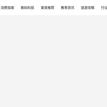
消费指南
数码科技
美食推荐
教育资讯
旅游攻略
行