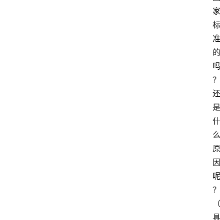
首
页
生
活
百
科
消
费
指
南
数
码
科
？
技
（