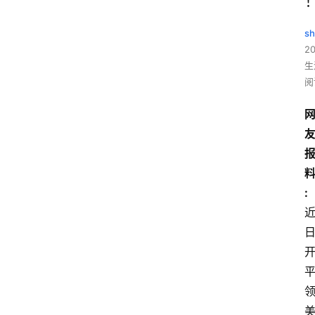
sh
20
生
阅
: