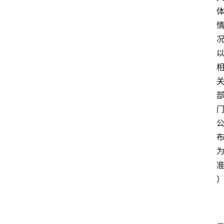
美
食
登录
注册
推
荐
教
育
资
讯
旅
游
攻
略
行
业
交