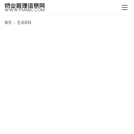
首页
生活百科
新
疆
吐
鲁
克
精
酿
啤
酒
采
购
请
点
击
登
录
→
→