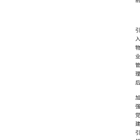
讯
旅
游
攻
略
行
业
交
流