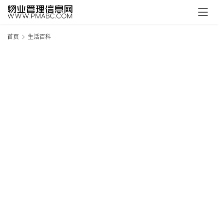
首页
生活百科
新
疆
吐
鲁
克
精
酿
啤
酒
采
购
请
点
击
登
录
→
→