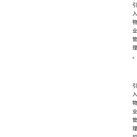
消
费
指
南
数
码
科
技
美
食
登录
注册
推
荐
教
育
资