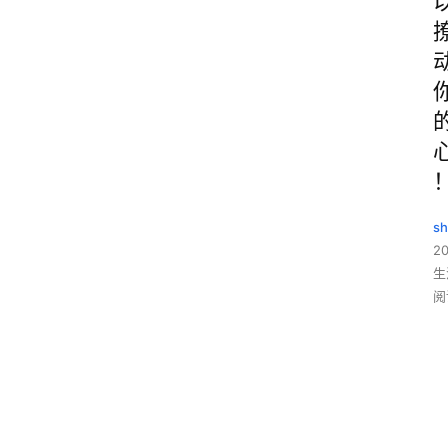
sh
20
生
阅