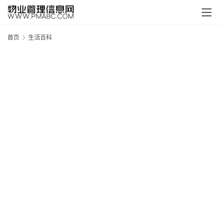
首页
生活百科
新
疆
吐
鲁
克
精
酿
啤
酒
采
购
请
点
击
登
录
→
→