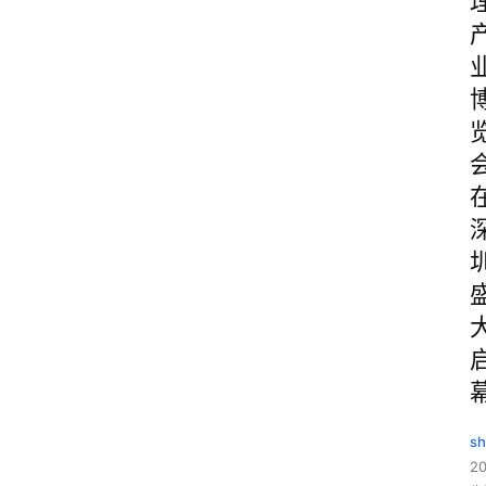
sh
20