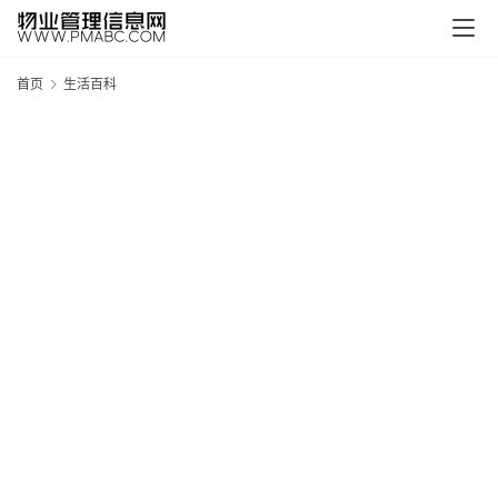
首页
生活百科
新
疆
吐
鲁
克
精
酿
啤
酒
采
购
请
点
击
登
录
→
→