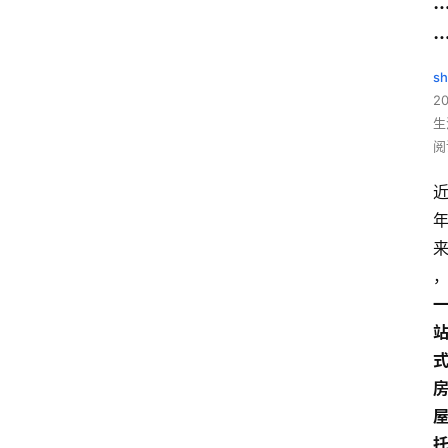
sh
20
生
阅