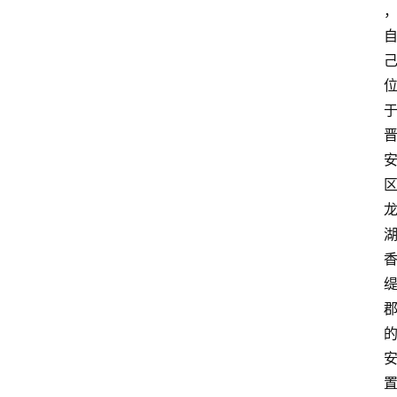
生
活
百
科
消
费
指
南
数
码
科
技
美
食
登录
注册