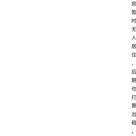
推
荐
教
育
资
讯
旅
游
攻
略
行
业
交
流