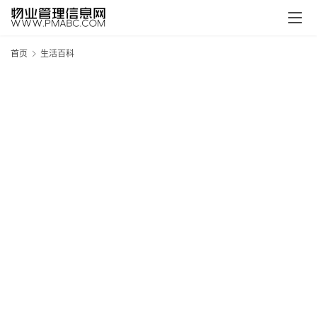
首页
生活百科
新
疆
吐
鲁
克
精
酿
啤
酒
采
购
请
点
击
登
录
→
→