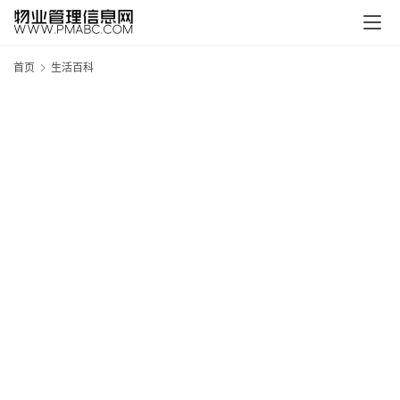
首页
生活百科
新
疆
吐
鲁
克
精
酿
啤
酒
采
购
请
点
击
登
录
→
→