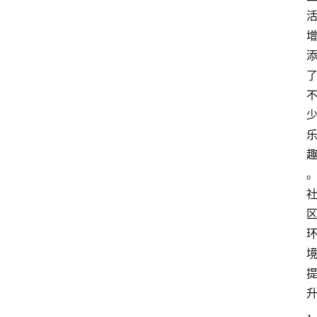
生
活
百
科
消
费
指
南
数
码
科
技
美
食
登录
注册
推