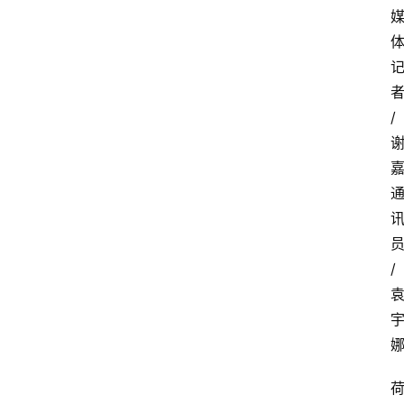
/
嘉
/