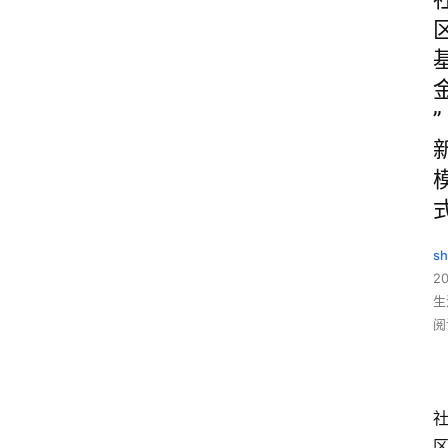
”
sh
20
生
阅