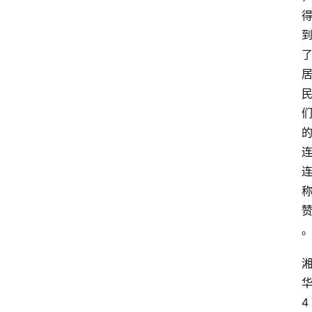
荐
教
育
资
讯
旅
游
攻
略
行
业
交
流
4