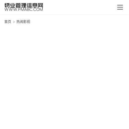
首页
热闹影视
新
疆
吐
鲁
克
精
酿
啤
酒
采
购
请
点
击
登
录
→
→