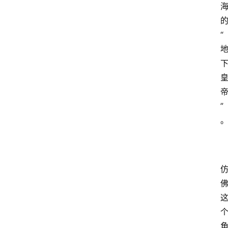
“
”
首
页
生