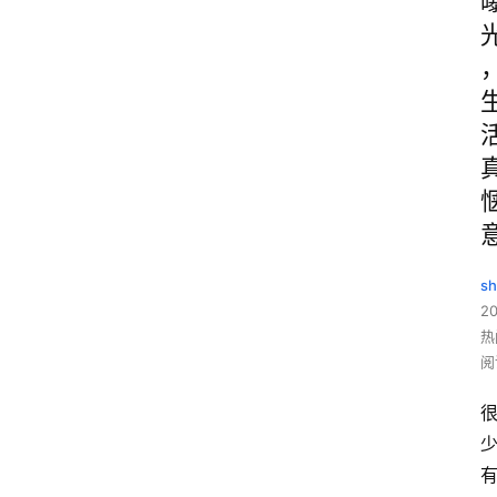
sh
20
热
阅