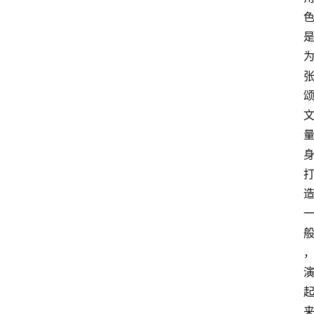
活
百
科
消
费
指
南
数
码
科
技
美
食
登录
注册
推
荐