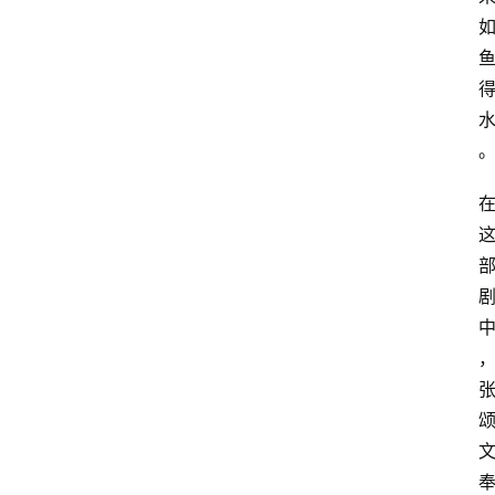
教
育
资
讯
旅
游
攻
略
行
业
交
流