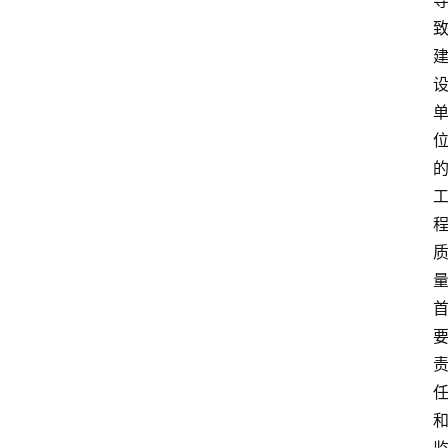
育
资
讯
旅
游
攻
略
行
业
交
流