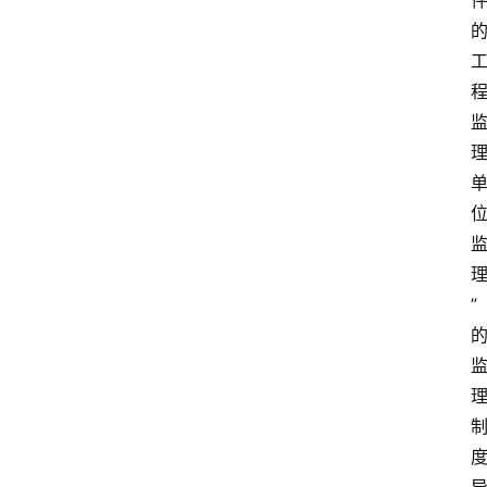
消
费
指
南
数
码
科
技
”
美
食
登录
注册
推
荐
教