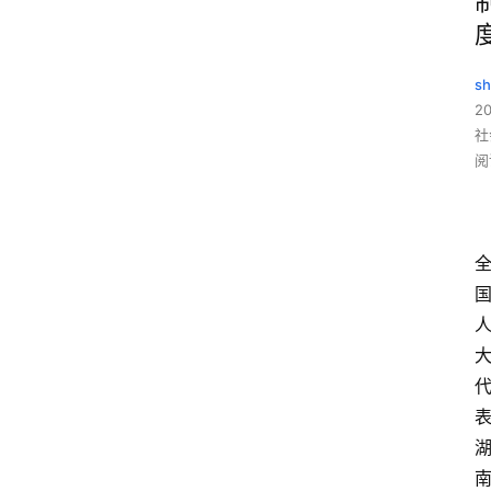
sh
20
社
阅