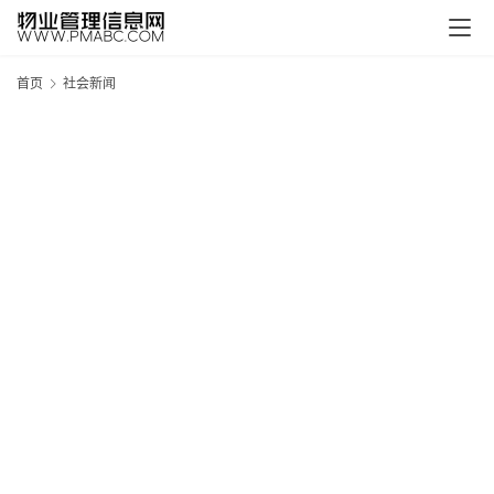
首页
社会新闻
新
疆
吐
鲁
克
精
酿
啤
酒
采
购
请
点
击
登
录
→
→