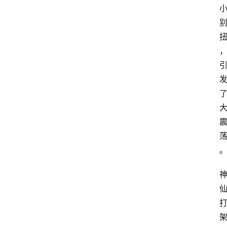
首
页
生
活