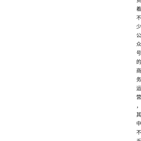
教
育
资
讯
旅
游
攻
略
行
业
交
流