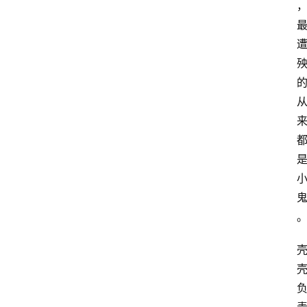
百
科
消
费
指
南
数
码
科
技
美
食
登录
注册
推
荐