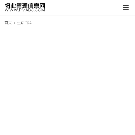
首页
生活百科
新
疆
吐
鲁
克
精
酿
啤
酒
采
购
请
点
击
登
录
→
→