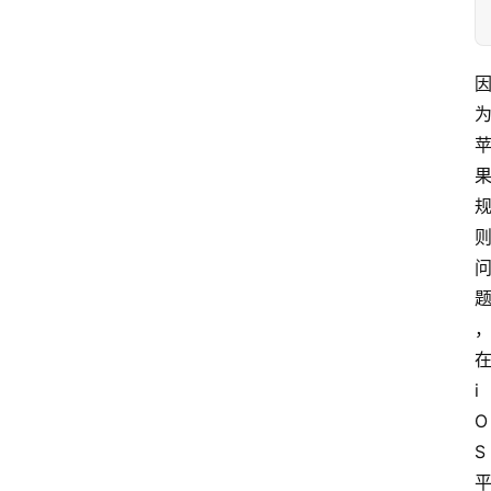
i
O
S