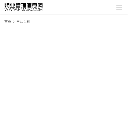
首页
生活百科
新
疆
吐
鲁
克
精
酿
啤
酒
采
购
请
点
击
登
录
→
→