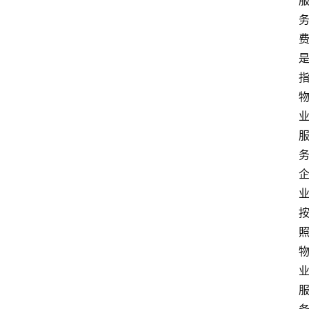
消
费
指
南
数
码
科
技
美
食
登录
注册
推
荐
教
育