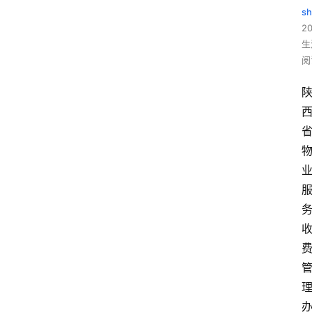
sh
20
生
阅