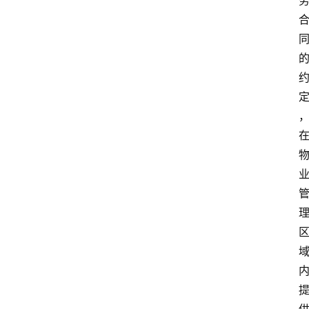
资
讯
旅
游
攻
略
行
业
交
流