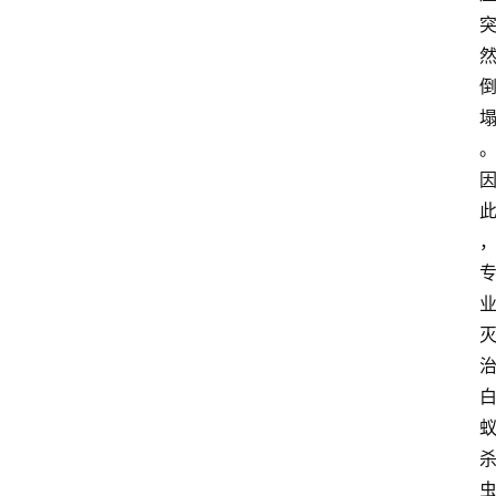
育
资
讯
旅
游
攻
略
行
业
交
流