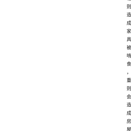
消
费
指
南
数
码
科
技
美
食
登录
注册
推
荐
教