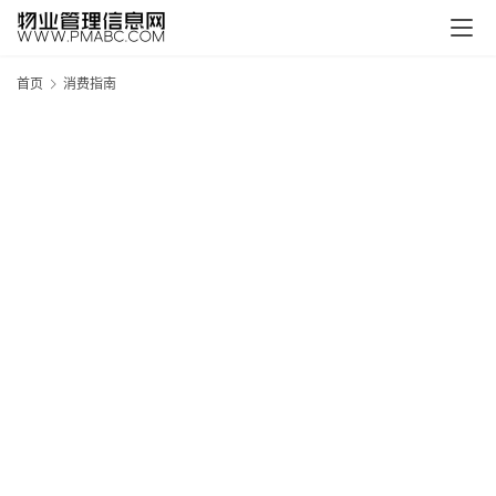
首页
消费指南
新
疆
吐
鲁
克
精
酿
啤
酒
采
购
请
点
击
登
录
→
→