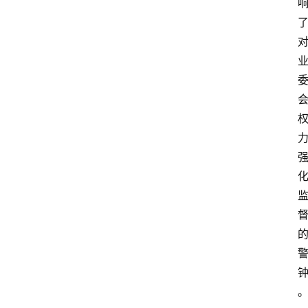
消
费
指
南
数
码
科
技
美
食
登录
注册
推
荐
教
育