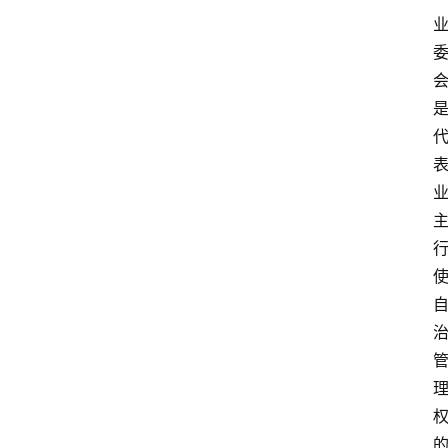
资
讯
旅
游
攻
略
行
业
交
流