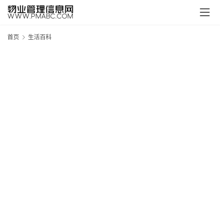
首页
生活百科
新
疆
吐
鲁
克
精
酿
啤
酒
采
购
请
点
击
登
录
→
→