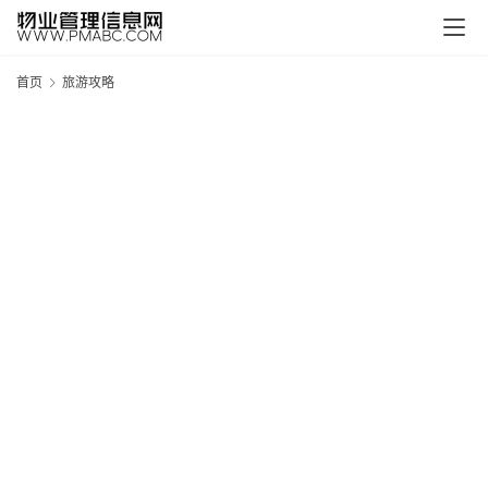
首页
旅游攻略
新
疆
吐
鲁
克
精
酿
啤
酒
采
购
请
点
击
登
录
→
→