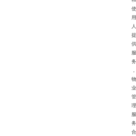
育
资
讯
旅
游
攻
略
行
业
交
流