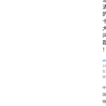
sh
20
生
阅