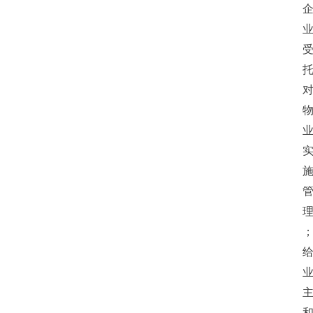
消
费
指
南
数
码
科
技
美
食
登录
注册
推
荐
教