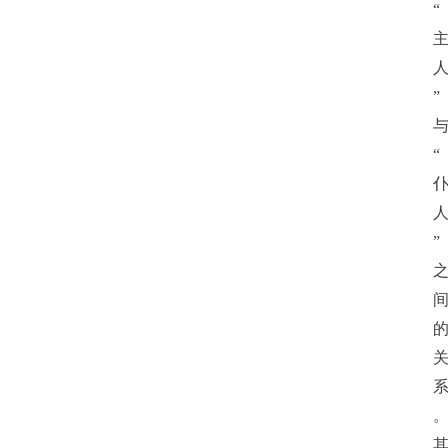
“
”
“
”