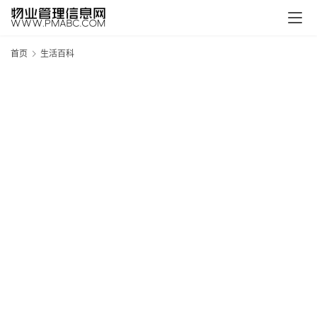
首页
生活百科
新
疆
吐
鲁
克
精
酿
啤
酒
采
购
请
点
击
登
录
→
→